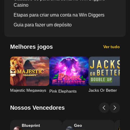
Casino
Etapas para criar uma conta na Win Diggers
Guia para fazer um depósito
Retirando seus ganhos
O que você precisa fazer para obter seu dinheiro
Melhores jogos
Ver tudo
rapidamente
Ferramentas de jogo responsáveis
Experiência de login móvel perfeita
Privacidade e segurança para jogadores
Majestic Megaways
Jacks Or Better
Licenças e detalhes legais
Pink Elephants
T
Atendimento ao cliente 24 horas por dia, 7 dias
por semana após o login
Nossos Vencedores
Guia para fazer login em sua conta do Win
Diggers Casino
Blueprint
Geo
D