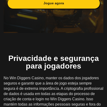
Jogue agora
Privacidade e segurança
para jogadores
No Win Diggers Casino, manter os dados dos jogadores
seguros e garantir que a área de jogo esteja sempre
segura é de extrema importância. A criptografia profissional
de dados é usada em todas as etapas do processo de
criação de conta e login no Win Diggers Casino. Isso
mantém todas as informações pessoais seguras e fora do