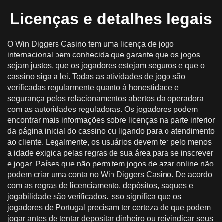
Licenças e detalhes legais
O Win Diggers Casino tem uma licença de jogo
internacional bem conhecida que garante que os jogos
sejam justos, que os jogadores estejam seguros e que o
cassino siga a lei. Todas as atividades de jogo são
verificadas regularmente quanto à honestidade e
segurança pelos relacionamentos abertos da operadora
com as autoridades reguladoras. Os jogadores podem
encontrar mais informações sobre licenças na parte inferior
da página inicial do cassino ou ligando para o atendimento
ao cliente. Legalmente, os usuários devem ter pelo menos
a idade exigida pelas regras de sua área para se inscrever
e jogar. Países que não permitem jogos de azar online não
podem criar uma conta no Win Diggers Casino. De acordo
com as regras de licenciamento, depósitos, saques e
jogabilidade são verificados. Isso significa que os
jogadores de Portugal precisam ter certeza de que podem
jogar antes de tentar depositar dinheiro ou reivindicar seus