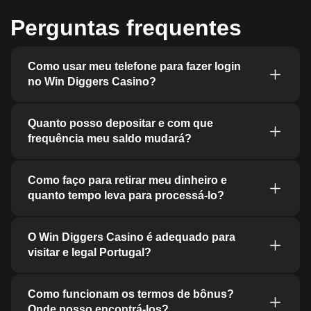
Perguntas frequentes
Como usar meu telefone para fazer login
no Win Diggers Casino?
Quanto posso depositar e com que
frequência meu saldo mudará?
Como faço para retirar meu dinheiro e
quanto tempo leva para processá-lo?
O Win Diggers Casino é adequado para
visitar e legal Portugal?
Como funcionam os termos de bônus?
Onde posso encontrá-los?