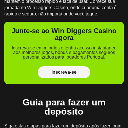
mantém o processo rápido e fácil de usar. Comece sua
jornada no Win Diggers Casino, onde criar uma conta é
rápido e seguro, não importa onde você jogue.
Junte-se ao Win Diggers Casino
agora
Inscreva-se em minutos e tenha acesso instantâneo
aos melhores jogos, bônus e pagamentos seguros
personalizados para jogadores Portugal.
Inscreva-se
Guia para fazer um
depósito
Siga estas etapas para fazer um depósito após fazer login