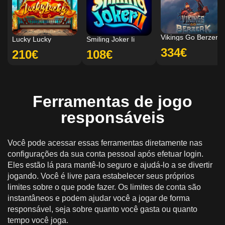
Vikings Go Berzerk
Lucky Lucky
Smiling Joker Ii
334€
210€
108€
Ferramentas de jogo
responsáveis
Você pode acessar essas ferramentas diretamente nas
configurações da sua conta pessoal após efetuar login.
Eles estão lá para mantê-lo seguro e ajudá-lo a se divertir
jogando. Você é livre para estabelecer seus próprios
limites sobre o que pode fazer. Os limites de conta são
instantâneos e podem ajudar você a jogar de forma
responsável, seja sobre quanto você gasta ou quanto
tempo você joga.