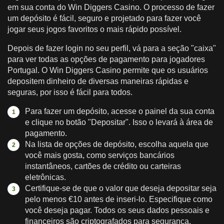
em sua conta do Win Diggers Casino. O processo de fazer
um depósito é fácil, seguro e projetado para fazer você
jogar seus jogos favoritos o mais rápido possível.
Depois de fazer login no seu perfil, vá para a seção "caixa"
para ver todas as opções de pagamento para jogadores
Portugal. O Win Diggers Casino permite que os usuários
depositem dinheiro de diversas maneiras rápidas e
seguras, por isso é fácil para todos.
Para fazer um depósito, acesse o painel da sua conta
e clique no botão "Depositar". Isso o levará à área de
pagamento.
Na lista de opções de depósito, escolha aquela que
você mais gosta, como serviços bancários
instantâneos, cartões de crédito ou carteiras
eletrônicas.
Certifique-se de que o valor que deseja depositar seja
pelo menos €10 antes de inseri-lo. Especifique como
você deseja pagar. Todos os seus dados pessoais e
financeiros são criptografados para segurança.