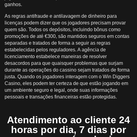
ganhos.
As regras antifraude e antilavagem de dinheiro para
licenças podem dizer que os jogadores precisam provar
quem são. Todos os depósitos, incluindo bônus como
promoções de até €300, são mantidos seguros em contas
separadas e tratados de forma a seguir as regras
estabelecidas pelos reguladores. A agência de
licenciamento estabelece maneiras de resolver
desacordos para que quaisquer problemas que surjam
durante as operações do cassino sejam tratados de forma
justa. Quando os jogadores interagem com o Win Diggers
Casino, eles podem ter certeza de que estão jogando em
um ambiente seguro e legal, onde suas informações
pessoais e transações financeiras estão protegidas.
Atendimento ao cliente 24
horas por dia, 7 dias por