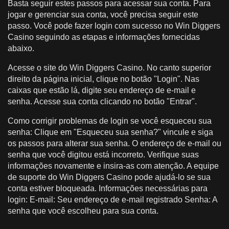
Basta seguir estes passos para acessar sua conta. Para
jogar e gerenciar sua conta, você precisa seguir este
passo. Você pode fazer login com sucesso no Win Diggers
Casino seguindo as etapas e informações fornecidas
abaixo.
Acesse o site do Win Diggers Casino. No canto superior
direito da página inicial, clique no botão "Login". Nas
caixas que estão lá, digite seu endereço de e-mail e
senha. Acesse sua conta clicando no botão "Entrar".
Como corrigir problemas de login se você esqueceu sua
senha: Clique em "Esqueceu sua senha?" vincule e siga
os passos para alterar sua senha. O endereço de e-mail ou
senha que você digitou está incorreto. Verifique suas
informações novamente e insira-as com atenção. A equipe
de suporte do Win Diggers Casino pode ajudá-lo se sua
conta estiver bloqueada. Informações necessárias para
login: E-mail: Seu endereço de e-mail registrado Senha: A
senha que você escolheu para sua conta.