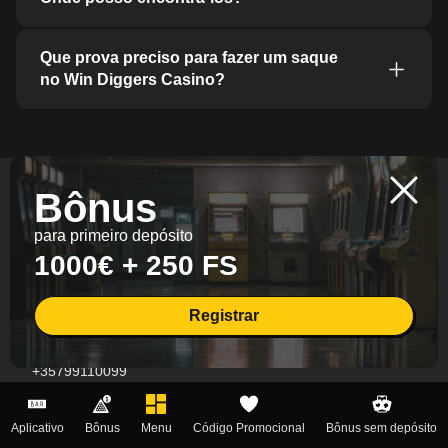
Que prova preciso para fazer um saque
no Win Diggers Casino?
Termos de Serviço
Páginas principais
Bônus
Política de Cookies
Aplicativo
para primeiro depósito
Política de Privacidade
Bônus
1000€ + 250 FS
Termos e Condições
Código Promocional
Jogo Responsável
Bônus sem depósito
Registrar
Contatos
+35799110099
info@windiggers.org
Aplicativo
Bônus
Menu
Código Promocional
Bônus sem depósito
Jogue pelo seguro