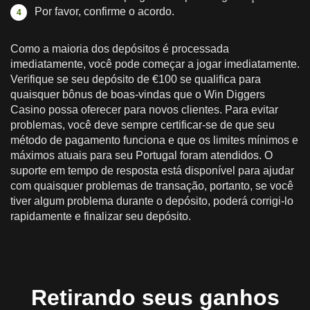
Por favor, confirme o acordo.
Como a maioria dos depósitos é processada
imediatamente, você pode começar a jogar imediatamente.
Verifique se seu depósito de €100 se qualifica para
quaisquer bônus de boas-vindas que o Win Diggers
Casino possa oferecer para novos clientes. Para evitar
problemas, você deve sempre certificar-se de que seu
método de pagamento funciona e que os limites mínimos e
máximos atuais para seu Portugal foram atendidos. O
suporte em tempo de resposta está disponível para ajudar
com quaisquer problemas de transação, portanto, se você
tiver algum problema durante o depósito, poderá corrigi-lo
rapidamente e finalizar seu depósito.
Retirando seus ganhos