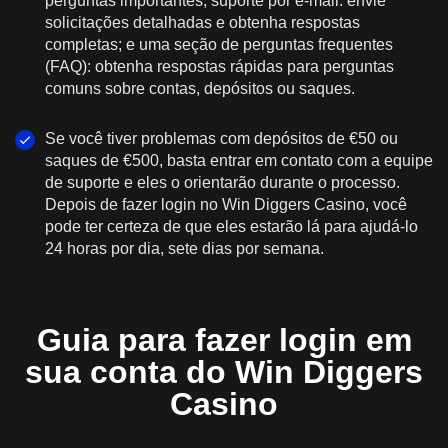
perguntas importantes; suporte por e-mail: envie
solicitações detalhadas e obtenha respostas
completas; e uma seção de perguntas frequentes
(FAQ): obtenha respostas rápidas para perguntas
comuns sobre contas, depósitos ou saques.
Se você tiver problemas com depósitos de €50 ou
saques de €500, basta entrar em contato com a equipe
de suporte e eles o orientarão durante o processo.
Depois de fazer login no Win Diggers Casino, você
pode ter certeza de que eles estarão lá para ajudá-lo
24 horas por dia, sete dias por semana.
Guia para fazer login em
sua conta do Win Diggers
Casino