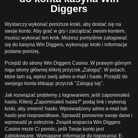
Diggers
Wystarczy wykonać poniższe kroki, aby dostać się na
swoje konto. Aby grać w gry i zarządzać swoim kontem,
musisz wykonać ten krok. Możesz pomyślnie zalogować
się do kasyna Win Diggers, wykonując kroki i informacje
podane poniżej.
Przejdź do strony Win Diggers Casino. W prawym górnym
rogu strony głównej kliknij przycisk „Zaloguj”. W polach,
które tam są, wpisz swój adres e-mail i hasło. Przejdź do
swojego konta klikając przycisk "Zaloguj się".
Jak rozwiązać problemy z logowaniem, jeśli zapomniałeś
hasła: Kliknij „Zapomniałeś hasła?” podaj link i wykonaj
kroki, aby zmienić hasło. Wprowadzony adres e-mail lub
hasło jest nieprawidłowe. Sprawdź ponownie swoje dane i
wprowadź je ostrożnie. Zespół wsparcia Win Diggers
Casino może Ci pomóc, jeśli Twoje konto jest
zablokowane. Wymagane informacje do logowania: E-