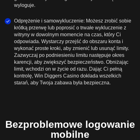
wyloguje.
Odprężenie i samowykluczenie: Możesz zrobić sobie
krótką przerwę lub poprosić o trwałe wykluczenie z
witryny w dowolnym momencie na czas, który Ci
odpowiada. Wystarczy przejść do obszaru konta i
wykonać proste kroki, aby zmienić lub usunąć limity.
Zazwyczaj po podniesieniu limitu następuje okres
karencji, aby zwiększyć bezpieczeństwo. Obniżając
limit, wchodzi on w życie od razu. Dając Ci pełną
kontrolę, Win Diggers Casino dokłada wszelkich
starań, aby Twoja zabawa była bezpieczna.
Bezproblemowe logowanie
mobilne