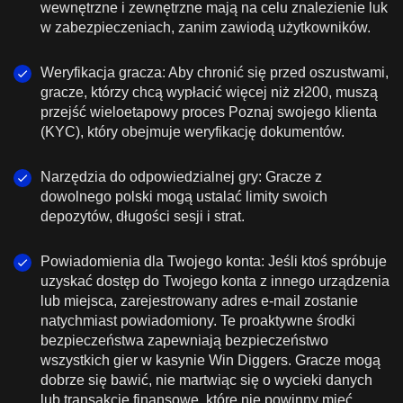
wewnętrzne i zewnętrzne mają na celu znalezienie luk
w zabezpieczeniach, zanim zawiodą użytkowników.
Weryfikacja gracza: Aby chronić się przed oszustwami,
gracze, którzy chcą wypłacić więcej niż zł200, muszą
przejść wieloetapowy proces Poznaj swojego klienta
(KYC), który obejmuje weryfikację dokumentów.
Narzędzia do odpowiedzialnej gry: Gracze z
dowolnego polski mogą ustalać limity swoich
depozytów, długości sesji i strat.
Powiadomienia dla Twojego konta: Jeśli ktoś spróbuje
uzyskać dostęp do Twojego konta z innego urządzenia
lub miejsca, zarejestrowany adres e-mail zostanie
natychmiast powiadomiony. Te proaktywne środki
bezpieczeństwa zapewniają bezpieczeństwo
wszystkich gier w kasynie Win Diggers. Gracze mogą
dobrze się bawić, nie martwiąc się o wycieki danych
lub transakcje finansowe, które nie powinny mieć