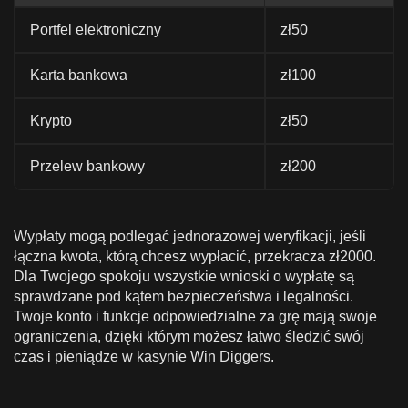
Portfel elektroniczny
zł50
Karta bankowa
zł100
Krypto
zł50
Przelew bankowy
zł200
Wypłaty mogą podlegać jednorazowej weryfikacji, jeśli
łączna kwota, którą chcesz wypłacić, przekracza zł2000.
Dla Twojego spokoju wszystkie wnioski o wypłatę są
sprawdzane pod kątem bezpieczeństwa i legalności.
Twoje konto i funkcje odpowiedzialne za grę mają swoje
ograniczenia, dzięki którym możesz łatwo śledzić swój
czas i pieniądze w kasynie Win Diggers.