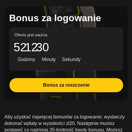
Bonus za logowanie
Oferta jest ważna:
52
12
29
Godziny
Minuty
Sekundy
Bonus za roszczenie
Aby uzyskać najwięcej bonusów za logowanie, wystarczy
dokonać wpłaty w wysokości zł20. Następnie musisz
postawić co najmniej 35-krotność kwoty bonusu. Możesz