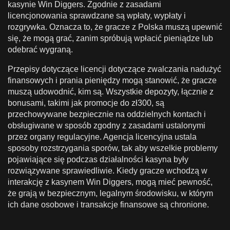
kasynie Win Diggers. Zgodnie z zasadami
licencjonowania sprawdzane są wpłaty, wypłaty i
rozgrywka. Oznacza to, że gracze z Polska muszą upewnić
się, że mogą grać, zanim spróbują wpłacić pieniądze lub
odebrać wygraną.
Przepisy dotyczące licencji dotyczące zwalczania nadużyć
finansowych i prania pieniędzy mogą stanowić, że gracze
muszą udowodnić, kim są. Wszystkie depozyty, łącznie z
bonusami, takimi jak promocje do zł300, są
przechowywane bezpiecznie na oddzielnych kontach i
obsługiwane w sposób zgodny z zasadami ustalonymi
przez organy regulacyjne. Agencja licencyjna ustala
sposoby rozstrzygania sporów, tak aby wszelkie problemy
pojawiające się podczas działalności kasyna były
rozwiązywane sprawiedliwie. Kiedy gracze wchodzą w
interakcję z kasynem Win Diggers, mogą mieć pewność,
że grają w bezpiecznym, legalnym środowisku, w którym
ich dane osobowe i transakcje finansowe są chronione.