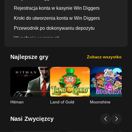
Rejestracja konta w kasynie Win Diggers
Kroki do utworzenia konta w Win Diggers
Przewodnik po dokonywaniu depozytu
Wycofanie wygranych
Co musisz zrobić, aby szybko zdobyć pieniądze
Najlepsze gry
Zobacz wszystko
Odpowiedzialne narzędzia do gier
Bezproblemowe logowanie mobilne
Prywatność i bezpieczeństwo dla graczy
Licencje i szczegóły prawne
Obsługa klienta 24/7 po zalogowaniu
Hitman
Land of Gold
Moonshine
Przewodnik po logowaniu do konta kasyna Win
Diggers
Nasi Zwycięzcy