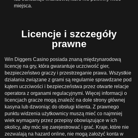
miejsca.
Licencje i szczegóły
prawne
Win Diggers Casino posiada znaną międzynarodową
licencję na gry, która gwarantuje uczciwość gier,
bezpieczeństwo graczy i przestrzeganie prawa. Wszystkie
działania związane z grami są regularnie sprawdzane pod
kątem uczciwości i bezpieczeństwa przez otwarte relacje
operatora z organami regulacyjnymi. Więcej informacji o
licencjach gracze mogą znaleźć na dole strony głównej
kasyna lub dzwoniąc do obsługi klienta. Z prawnego
punktu widzenia użytkownicy muszą mieć co najmniej
wiek wymagany przez przepisy obowiązujące w ich
okolicy, aby móc się zarejestrować i grać. Kraje, które nie
zezwalają na hazard online, nie mogą założyć konta w