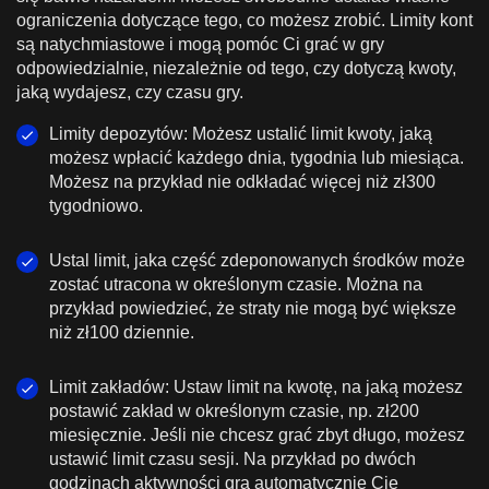
ograniczenia dotyczące tego, co możesz zrobić. Limity kont
są natychmiastowe i mogą pomóc Ci grać w gry
odpowiedzialnie, niezależnie od tego, czy dotyczą kwoty,
jaką wydajesz, czy czasu gry.
Limity depozytów: Możesz ustalić limit kwoty, jaką
możesz wpłacić każdego dnia, tygodnia lub miesiąca.
Możesz na przykład nie odkładać więcej niż zł300
tygodniowo.
Ustal limit, jaka część zdeponowanych środków może
zostać utracona w określonym czasie. Można na
przykład powiedzieć, że straty nie mogą być większe
niż zł100 dziennie.
Limit zakładów: Ustaw limit na kwotę, na jaką możesz
postawić zakład w określonym czasie, np. zł200
miesięcznie. Jeśli nie chcesz grać zbyt długo, możesz
ustawić limit czasu sesji. Na przykład po dwóch
godzinach aktywności gra automatycznie Cię