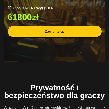
Maksymalna wygrana
61800zł
Zagraj teraz
Prywatność i
bezpieczeństwo dla graczy
W kasynie Win Diggers niezwykle ważne jest zapewnienie