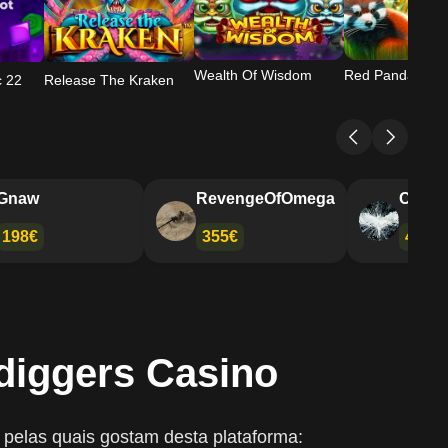
Wealth Of Wisdom
c 22
Release The Kraken
Carbine
Gnaw
Reven
106€
198€
355€
diggers Casino
 pelas quais gostam desta plataforma: