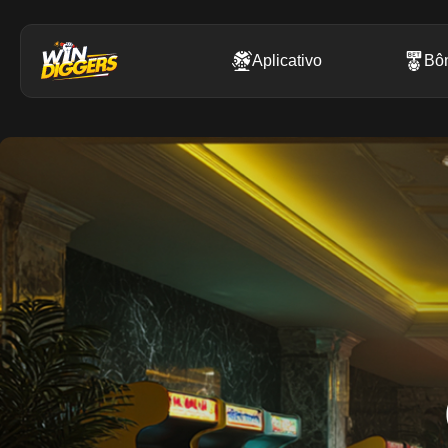
Aplicativo
Bô