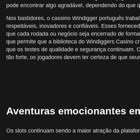
pode encontrar algo agradável, dependendo do que q
Nos bastidores, o cassino Windigger português traba
respeitáveis, inovadores e confiáveis. Esses fornece
que cada rodada ou negócio seja encerrado de forma 
que permite que a biblioteca do Windiggers Casino 
que os testes de qualidade e segurança continuam. 
tão forte, os jogadores devem ter certeza de que seu
Aventuras emocionantes em
Os slots continuam sendo a maior atração da platafo