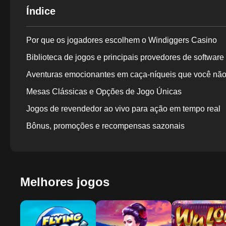
Índice
Por que os jogadores escolhem o Windiggers Casino
Biblioteca de jogos e principais provedores de software
Aventuras emocionantes em caça-níqueis que você não
Mesas Clássicas e Opções de Jogo Únicas
Jogos de revendedor ao vivo para ação em tempo real
Bônus, promoções e recompensas sazonais
Programa VIP e vantagens de fidelidade
Depósitos fáceis, retiradas e opções de pagamento
Acesso móvel e jogos em movimento
Melhores jogos
Segurança, Fair Play e Proteção ao Jogador
Como a Windiggers garante transações seguras