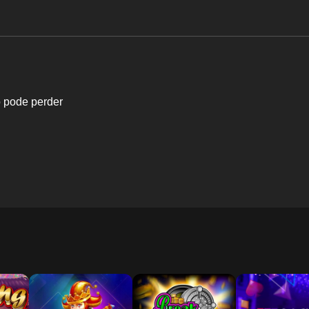
 pode perder