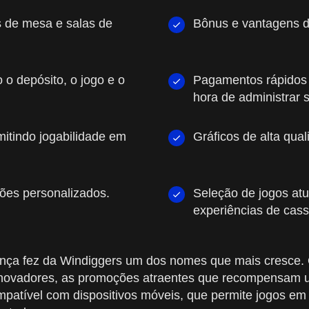
s de mesa e salas de
Bônus e vantagens d
 o depósito, o jogo e o
Pagamentos rápidos 
hora de administrar s
itindo jogabilidade em
Gráficos de alta qual
ões personalizados.
Seleção de jogos atu
experiências de cass
urança fez da Windiggers um dos nomes que mais cresce
 inovadores, as promoções atraentes que recompensam u
ompatível com dispositivos móveis, que permite jogos em