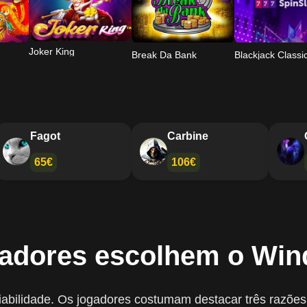
Joker King
Break Da Bank
Blackjack Classi
Reaper
Fagot
262€
65€
gadores escolhem o Win
iabilidade. Os jogadores costumam destacar três razões