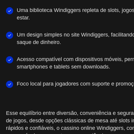
Uma biblioteca Windiggers repleta de slots, jogo
estar.
Um design simples no site Windiggers, facilitando
saque de dinheiro.
Acesso compatível com dispositivos móveis, perm
smartphones e tablets sem downloads.
Foco local para jogadores com suporte e promoç
Esse equilíbrio entre diversão, conveniência e seg
de jogos, desde opções clássicas de mesa até slots
rápidos e confiáveis, o cassino online Windiggers, c