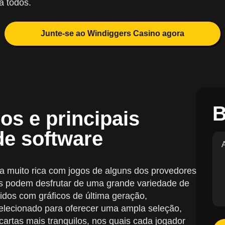
a todos.
Junte-se ao Windiggers Casino agora
B
gos e principais
de software
A
ca muito rica com jogos de alguns dos provedores
es podem desfrutar de uma grande variedade de
vidos com gráficos de última geração,
selecionado para oferecer uma ampla seleção,
cartas mais tranquilos, nos quais cada jogador