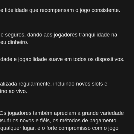
e fidelidade que recompensam o jogo consistente.
e seguros, dando aos jogadores tranquilidade na
eu dinheiro.
idade e jogabilidade suave em todos os dispositivos.
alizada regularmente, incluindo novos slots e
ino ao vivo.
. Os jogadores também apreciam a grande variedade
suários novos e fiéis, os métodos de pagamento
 qualquer lugar, e o forte compromisso com o jogo