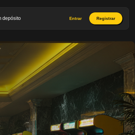
 depósito
Entrar
Registrar
e