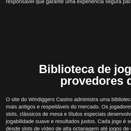
responsável que garante uma experiência segura par
Biblioteca de jo
provedores 
O site do Windiggers Casino administra uma bibliote
mais antigos e respeitáveis do mercado. Os jogador
slots, clássicos de mesa e títulos especiais desenvol
jogabilidade suave e resultados justos. Cada jogo é 
desde slots de vídeo de alta octanagem até jogos de 