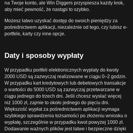
na Twoje konto, ale Win Diggers przyspiesza każdy krok,
aby mieć pewność, że nastąpi to szybko.
Możesz łatwo uzyskać dostęp do swoich pieniędzy za
pośrednictwem aplikacji, niezależnie od tego, czy lubisz e-
portfele, karty czy inne opcje.
Daty i sposoby wypłaty
W przypadku portfeli elektronicznych wypłaty do kwoty
2000 USD są zazwyczaj realizowane w ciągu 0–2 godzin.
W przypadku kart kredytowych lub debetowych transakcje
o wartości do 5000 USD są zazwyczaj przetwarzane w
ciągu jednego do trzech dni. Jeśli chcesz wysłać więcej
niż 1000 zł, zajmie to około jednego do pięciu dni.
Większość wypłat za pośrednictwem aplikacji wymaga
szybkiego sprawdzenia tożsamości po złożeniu wniosku o
wypłatę, szczególnie w przypadku kwot powyżej 1000 zł.
Dodawanie ważnych plików jest łatwe i bezpieczne dzięki