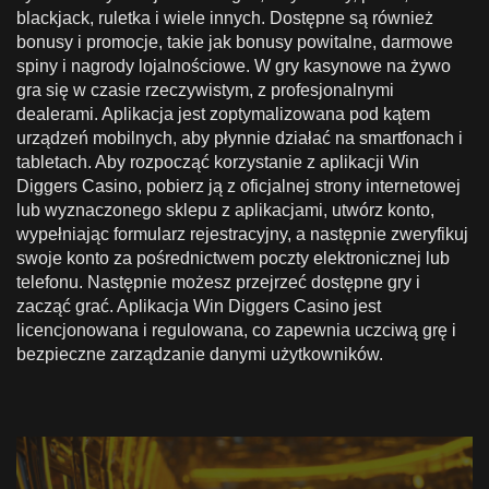
blackjack, ruletka i wiele innych. Dostępne są również
bonusy i promocje, takie jak bonusy powitalne, darmowe
spiny i nagrody lojalnościowe. W gry kasynowe na żywo
gra się w czasie rzeczywistym, z profesjonalnymi
dealerami. Aplikacja jest zoptymalizowana pod kątem
urządzeń mobilnych, aby płynnie działać na smartfonach i
tabletach. Aby rozpocząć korzystanie z aplikacji Win
Diggers Casino, pobierz ją z oficjalnej strony internetowej
lub wyznaczonego sklepu z aplikacjami, utwórz konto,
wypełniając formularz rejestracyjny, a następnie zweryfikuj
swoje konto za pośrednictwem poczty elektronicznej lub
telefonu. Następnie możesz przejrzeć dostępne gry i
zacząć grać. Aplikacja Win Diggers Casino jest
licencjonowana i regulowana, co zapewnia uczciwą grę i
bezpieczne zarządzanie danymi użytkowników.