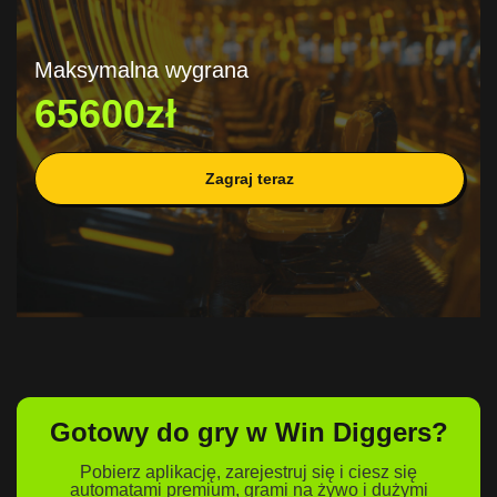
Maksymalna wygrana
65600zł
Zagraj teraz
Gotowy do gry w Win Diggers?
Pobierz aplikację, zarejestruj się i ciesz się
automatami premium, grami na żywo i dużymi