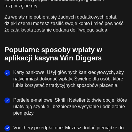
rozpoczęcie gry.
Za wpłaty nie pobiera się żadnych dodatkowych opłat,
dzięki czemu możesz zasilić swoje konto i mieć pewność,
że cała kwota zostanie dodana do Twojego salda.
Popularne sposoby wpłaty w
aplikacji kasyna Win Diggers
Karty bankowe: Użyj głównych kart kredytowych, aby
natychmiast dokonać wpłaty. Świetne dla osób, które
lubią korzystać z tradycyjnych sposobów płacenia.
Portfele e-mailowe: Skrill i Neteller to dwie opcje, które
ułatwiają szybkie i bezpieczne wysyłanie i odbieranie
pieniędzy.
Vouchery przedpłacone: Możesz dodać pieniądze do