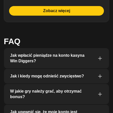
Zobacz więcej
FAQ
Jak wpłacić pieniądze na konto kasyna
Win Diggers?
Jak i kiedy mogę odnieść zwycięstwo?
W jakie gry należy grać, aby otrzymać
bonus?
Jak upewnić się, że moje konto jest