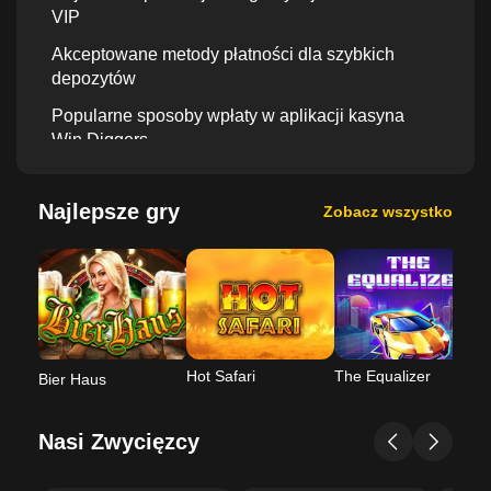
VIP
Akceptowane metody płatności dla szybkich
depozytów
Popularne sposoby wpłaty w aplikacji kasyna
Win Diggers
Daty i sposoby wypłaty
Najlepsze gry
Zobacz wszystko
Minimalne i maksymalne limity transakcji
Doświadczenie w kasynie mobilnym Real Money
Jak zacząć grać za prawdziwe pieniądze
Bezpieczeństwo danych i gwarancje Fair Play
Licencjonowana i regulowana platforma kasyna
Hot Safari
The Equalizer
M
Bier Haus
online
Nasi Zwycięzcy