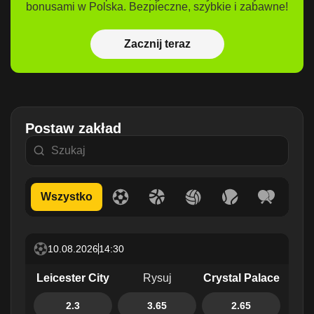
bonusami w Polska. Bezpieczne, szybkie i zabawne!
Zacznij teraz
Postaw zakład
Wszystko
10.08.2026
14:30
Leicester City
Rysuj
Crystal Palace
2.3
3.65
2.65