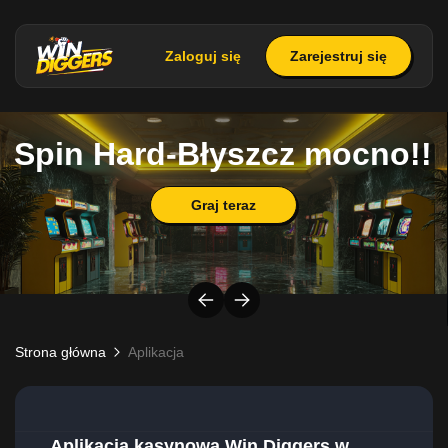
Zaloguj się
Zarejestruj się
Spin Hard-Błyszcz mocno!!
Graj teraz
Strona główna
Aplikacja
Aplikacja kasynowa Win Diggers w