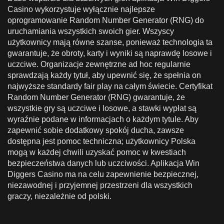
Casino wykorzystuje wyłącznie najlepsze
oprogramowanie Random Number Generator (RNG) do
uruchamiania wszystkich swoich gier. Wszyscy
użytkownicy mają równe szanse, ponieważ technologia ta
gwarantuje, że obroty, karty i wyniki są naprawdę losowe i
uczciwe. Organizacje zewnętrzne ad hoc regularnie
sprawdzają każdy tytuł, aby upewnić się, że spełnia on
najwyższe standardy fair play na całym świecie. Certyfikat
Random Number Generator (RNG) gwarantuje, że
wszystkie gry są uczciwe i losowe, a stawki wypłat są
wyraźnie podane w informacjach o każdym tytule. Aby
zapewnić sobie dodatkowy spokój ducha, zawsze
dostępna jest pomoc techniczna; użytkownicy Polska
mogą w każdej chwili uzyskać pomoc w kwestiach
bezpieczeństwa danych lub uczciwości. Aplikacja Win
Diggers Casino ma na celu zapewnienie bezpiecznej,
niezawodnej i przyjemnej przestrzeni dla wszystkich
graczy, niezależnie od polski.