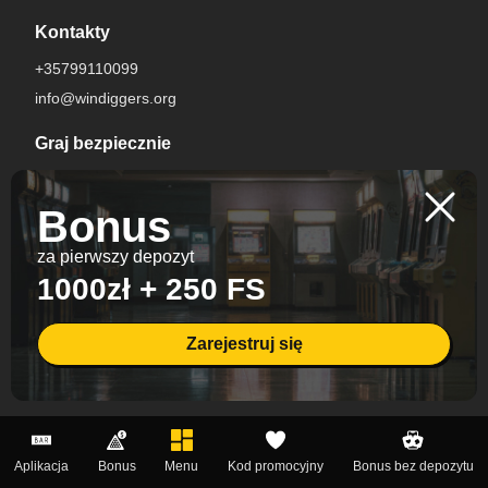
Kontakty
+35799110099
info@windiggers.org
Graj bezpiecznie
Jeśli zauważysz objawy uzależnienia od hazardu, zwróć się
o pomoc do specjalisty. Niniejsza strona internetowa jest
Bonus
przeznaczona dla użytkowników w wieku 18 lat i starszych.
za pierwszy depozyt
1000zł + 250 FS
Zarejestruj się
Zmień język
All Rights Reserved.
Aplikacja
Bonus
Menu
Kod promocyjny
Bonus bez depozytu