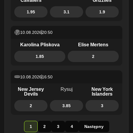
Cavaliers
Grizzlies
1.95
3.1
1.9
10.08.2026
20:50
Karolina Pliskova
Elise Mertens
1.85
2
10.08.2026
16:50
New Jersey
Rysuj
New York
Devils
Islanders
2
3.85
3
1
2
3
4
Następny