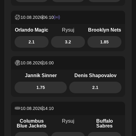
10.08.2026
06:10
Orlando Magic
Rysuj
Brooklyn Nets
2.1
3.2
1.85
10.08.2026
16:00
Jannik Sinner
Denis Shapovalov
1.75
2.1
10.08.2026
14:10
Columbus
Rysuj
Buffalo
Blue Jackets
Sabres