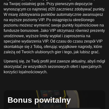
na Twojej ostatniej grze. Przy pierwszym depozycie
wynoszącym co najmniej zł20 zaczniesz zdobywać punkty.
W miarę zdobywania punktów automatycznie awansujesz
na wyższe poziomy VIP. Po osiągnięciu określonego
poziomu możesz wymienić swoje punkty lojalnościowe na
fundusze bonusowe. Jako VIP otrzymasz również prezenty
urodzinowe, wyższe limity wypłat i zaproszenia na
specjalne wydarzenia VIP. Od czasu do czasu zespół VIP
skontaktuje się z Tobą, oferując wyjątkowe nagrody, które
zależą od Twoich ulubionych gier i tego, jak lubisz grać.
Upewnij się, że Twój profil jest zawsze aktualny, abyś mógł
skorzystać ze wszystkich sezonowych ofert i specjalnych
korzyści lojalnościowych.
Bonus powitalny