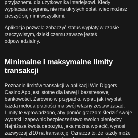
przyjaznemu dla użytkownika interfejsowi. Kiedy
wypłacasz wygraną, nie ma ukrytych opłat, więc możesz
cieszyć się nimi wszystkimi.
Aplikacja pozwala zobaczyć status wypłaty w czasie
rzeczywistym, dzięki czemu zawsze jesteś
odpowiedzialny.
Minimalne i maksymalne limity
transakcji
Poznanie limitów transakcji w aplikacji Win Diggers
Casino App jest istotne dla łatwej i bezstresowej
bankowości. Zarówno w przypadku wpłat, jak i wypłat
każda metoda płatności ma swój własny zestaw zasad.
Limity te wprowadzono, aby pomóc graczom śledzić swoje
wydatki i zapewnić bezpieczeństwo swoich pieniędzy.
Najniższa kwota depozytu, jaką można wpłacić, wynosi
zazwyczaj zł10 na transakcję. Oznacza to, że każdy może