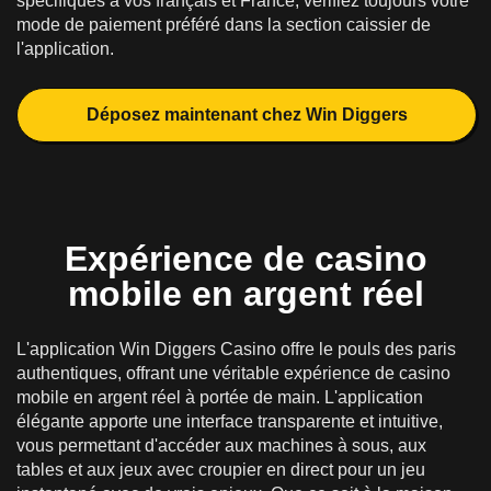
spécifiques à vos français et France, vérifiez toujours votre
mode de paiement préféré dans la section caissier de
l'application.
Déposez maintenant chez Win Diggers
Expérience de casino
mobile en argent réel
L'application Win Diggers Casino offre le pouls des paris
authentiques, offrant une véritable expérience de casino
mobile en argent réel à portée de main. L'application
élégante apporte une interface transparente et intuitive,
vous permettant d'accéder aux machines à sous, aux
tables et aux jeux avec croupier en direct pour un jeu