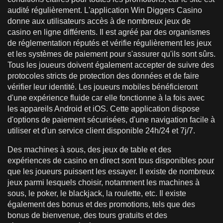
audité régulièrement. L'application Win Diggers Casino
donne aux utilisateurs accès à de nombreux jeux de
casino en ligne différents. Il est agréé par des organismes
de réglementation réputés et vérifie régulièrement les jeux
et les systèmes de paiement pour s'assurer qu'ils sont sûrs.
Tous les joueurs doivent également accepter de suivre des
protocoles stricts de protection des données et de faire
vérifier leur identité. Les joueurs mobiles bénéficieront
d'une expérience fluide car elle fonctionne à la fois avec
les appareils Android et iOS. Cette application dispose
d'options de paiement sécurisées, d'une navigation facile à
utiliser et d'un service client disponible 24h/24 et 7j/7.
Des machines à sous, des jeux de table et des
expériences de casino en direct sont tous disponibles pour
que les joueurs puissent les essayer. Il existe de nombreux
jeux parmi lesquels choisir, notamment les machines à
sous, le poker, le blackjack, la roulette, etc. Il existe
également des bonus et des promotions, tels que des
bonus de bienvenue, des tours gratuits et des