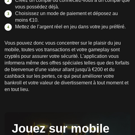
Créez un compte ou connectez-vous à un compte que
vous possédez déjà.
Choisissez un mode de paiement et déposez au
moins €10.
Mettez de l’argent réel en jeu dans votre jeu préféré.
Vous pouvez donc vous concentrer sur le plaisir du jeu
mobile, toutes vos transactions et votre gameplay sont
cryptés pour assurer votre sécurité. L'application vous
informera même des offres spéciales telles que des forfaits
de bienvenue d'une valeur allant jusqu'à €200 et du
cashback sur les pertes, ce qui peut améliorer votre
bankroll et votre valeur de divertissement à tout moment et
en tout lieu.
Jouez sur mobile