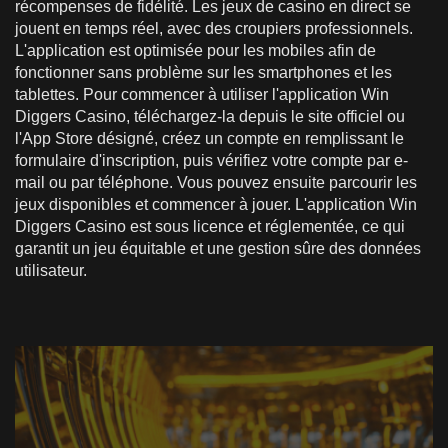
récompenses de fidélité. Les jeux de casino en direct se
jouent en temps réel, avec des croupiers professionnels.
L'application est optimisée pour les mobiles afin de
fonctionner sans problème sur les smartphones et les
tablettes. Pour commencer à utiliser l'application Win
Diggers Casino, téléchargez-la depuis le site officiel ou
l'App Store désigné, créez un compte en remplissant le
formulaire d'inscription, puis vérifiez votre compte par e-
mail ou par téléphone. Vous pouvez ensuite parcourir les
jeux disponibles et commencer à jouer. L'application Win
Diggers Casino est sous licence et réglementée, ce qui
garantit un jeu équitable et une gestion sûre des données
utilisateur.