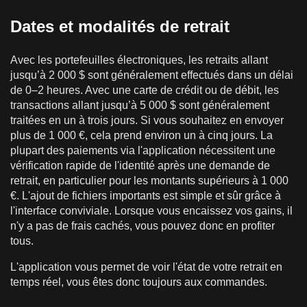
Dates et modalités de retrait
Avec les portefeuilles électroniques, les retraits allant
jusqu’à 2 000 $ sont généralement effectués dans un délai
de 0–2 heures. Avec une carte de crédit ou de débit, les
transactions allant jusqu’à 5 000 $ sont généralement
traitées en un à trois jours. Si vous souhaitez en envoyer
plus de 1 000 €, cela prend environ un à cinq jours. La
plupart des paiements via l'application nécessitent une
vérification rapide de l'identité après une demande de
retrait, en particulier pour les montants supérieurs à 1 000
€. L'ajout de fichiers importants est simple et sûr grâce à
l'interface conviviale. Lorsque vous encaissez vos gains, il
n'y a pas de frais cachés, vous pouvez donc en profiter
tous.
L'application vous permet de voir l'état de votre retrait en
temps réel, vous êtes donc toujours aux commandes.