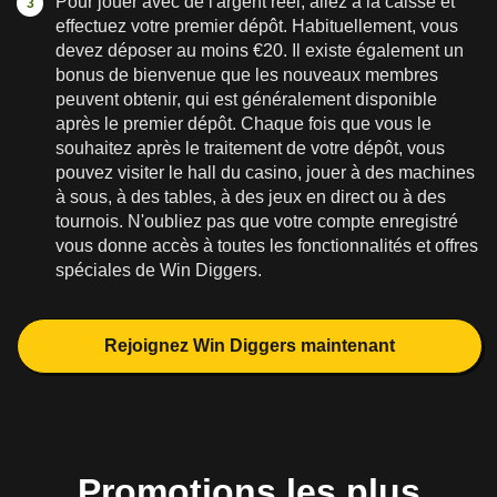
Pour jouer avec de l'argent réel, allez à la caisse et
effectuez votre premier dépôt. Habituellement, vous
devez déposer au moins €20. Il existe également un
bonus de bienvenue que les nouveaux membres
peuvent obtenir, qui est généralement disponible
après le premier dépôt. Chaque fois que vous le
souhaitez après le traitement de votre dépôt, vous
pouvez visiter le hall du casino, jouer à des machines
à sous, à des tables, à des jeux en direct ou à des
tournois. N'oubliez pas que votre compte enregistré
vous donne accès à toutes les fonctionnalités et offres
spéciales de Win Diggers.
Rejoignez Win Diggers maintenant
Promotions les plus