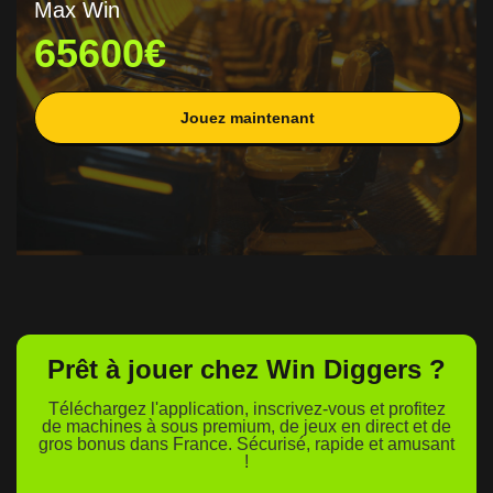
Max Win
65600€
Jouez maintenant
Prêt à jouer chez Win Diggers ?
Téléchargez l'application, inscrivez-vous et profitez
de machines à sous premium, de jeux en direct et de
gros bonus dans France. Sécurisé, rapide et amusant
!