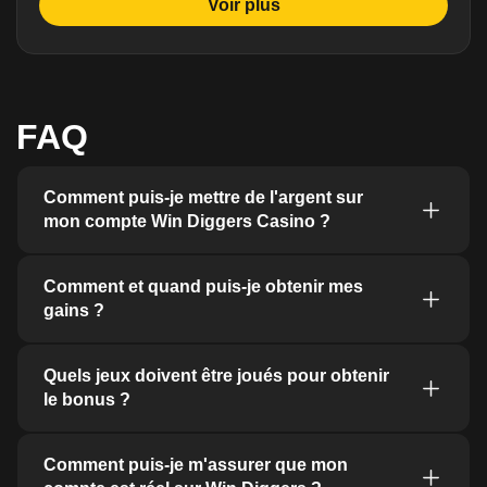
Voir plus
FAQ
Comment puis-je mettre de l'argent sur
mon compte Win Diggers Casino ?
Comment et quand puis-je obtenir mes
gains ?
Quels jeux doivent être joués pour obtenir
le bonus ?
Comment puis-je m'assurer que mon