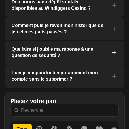
Des bonus sans dépôt sont-ils
disponibles au Windiggers Casino ?
Comment puis-je revoir mon historique de
jeu et mes paris passés ?
Que faire si j’oublie ma réponse à une
question de sécurité ?
Puis-je suspendre temporairement mon
compte sans le supprimer ?
Placez votre pari