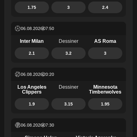
1.75
3
2.4
06.08.2026
07:50
Inter Milan
Dessiner
AS Roma
2.1
3.2
3
06.08.2026
20:20
Los Angeles
Dessiner
Minnesota
Clippers
Timberwolves
1.9
3.15
1.95
06.08.2026
07:30