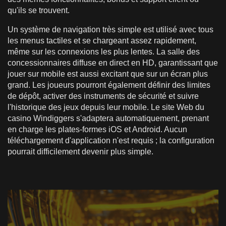
qu'ils se trouvent.
Un système de navigation très simple est utilisé avec tous
les menus tactiles et se chargeant assez rapidement,
même sur les connexions les plus lentes. La salle des
concessionnaires diffuse en direct en HD, garantissant que
jouer sur mobile est aussi excitant que sur un écran plus
grand. Les joueurs pourront également définir des limites
de dépôt, activer des instruments de sécurité et suivre
l'historique des jeux depuis leur mobile. Le site Web du
casino Windiggers s'adaptera automatiquement, prenant
en charge les plates-formes iOS et Android. Aucun
téléchargement d'application n'est requis ; la configuration
pourrait difficilement devenir plus simple.