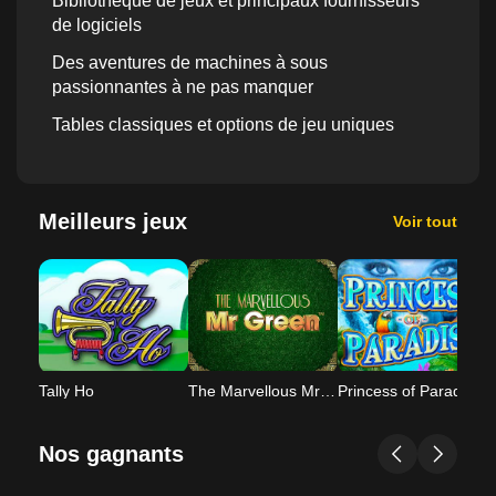
Bibliothèque de jeux et principaux fournisseurs
de logiciels
Des aventures de machines à sous
passionnantes à ne pas manquer
Tables classiques et options de jeu uniques
Jeux avec croupier en direct pour une action en
temps réel
Meilleurs jeux
Voir tout
Bonus, promotions et récompenses saisonnières
Programme VIP et avantages de fidélité
Dépôts, retraits et options de paiement faciles
Accès mobile et jeux en déplacement
Sécurité, fair-play et protection des joueurs
J
Tally Ho
The Marvellous Mr Green
Princess of Paradise
Comment Windiggers garantit des transactions
sécurisées
Nos gagnants
Outils pour soutenir le jeu responsable