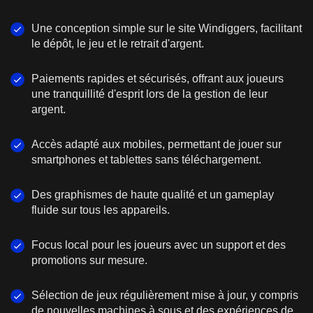
Une conception simple sur le site Windiggers, facilitant
le dépôt, le jeu et le retrait d'argent.
Paiements rapides et sécurisés, offrant aux joueurs
une tranquillité d'esprit lors de la gestion de leur
argent.
Accès adapté aux mobiles, permettant de jouer sur
smartphones et tablettes sans téléchargement.
Des graphismes de haute qualité et un gameplay
fluide sur tous les appareils.
Focus local pour les joueurs avec un support et des
promotions sur mesure.
Sélection de jeux régulièrement mise à jour, y compris
de nouvelles machines à sous et des expériences de