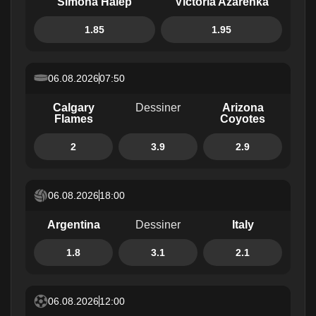
Simona Halep
Victoria Azarenka
1.85
1.95
06.08.2026
07:50
Calgary
Dessiner
Arizona
Flames
Coyotes
2
3.9
2.9
06.08.2026
18:00
Argentina
Dessiner
Italy
1.8
3.1
2.1
06.08.2026
12:00