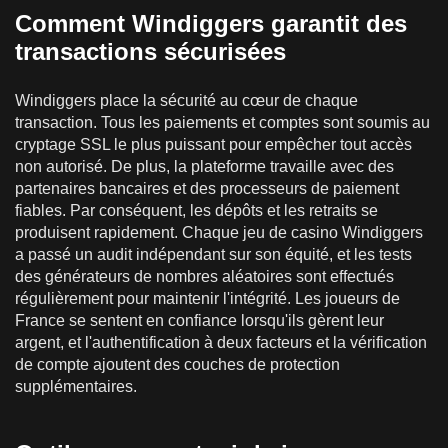
Comment Windiggers garantit des
transactions sécurisées
Windiggers place la sécurité au cœur de chaque
transaction. Tous les paiements et comptes sont soumis au
cryptage SSL le plus puissant pour empêcher tout accès
non autorisé. De plus, la plateforme travaille avec des
partenaires bancaires et des processeurs de paiement
fiables. Par conséquent, les dépôts et les retraits se
produisent rapidement. Chaque jeu de casino Windiggers
a passé un audit indépendant sur son équité, et les tests
des générateurs de nombres aléatoires sont effectués
régulièrement pour maintenir l'intégrité. Les joueurs de
France se sentent en confiance lorsqu'ils gèrent leur
argent, et l'authentification à deux facteurs et la vérification
de compte ajoutent des couches de protection
supplémentaires.