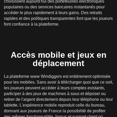
choisissent aujourd'hui des portefeuilles électroniques
populaires ou des services bancaires instantanés pour
accéder le plus rapidement à leurs gains. Des retraits
rapides et des politiques transparentes font que les joueurs
font confiance à la plateforme.
Accès mobile et jeux en
déplacement
La plateforme www Windiggers est entièrement optimisée
pour les mobiles. Sans avoir à télécharger quoi que ce soit,
les joueurs peuvent accéder à leurs comptes existants,
participer à des jeux de machines à sous et déposer ou
retirer de l'argent directement depuis leur téléphone ou leur
tablette. L'expérience mobile reproduit celle du bureau,
donnant aux joueurs de France la possibilité de profiter
des mêmes fonctionnalités, bonus et support client où