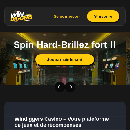
Se connecter
S'inscrire
Spin Hard-Brillez fort !!
Jouez maintenant
Windiggers Casino – Votre plateforme
de jeux et de récompenses