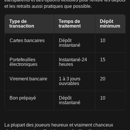
et les retraits aussi pratiques que possible.
Type de
Temps de
Dépôt
transaction
traitement
minimum
Cartes bancaires
Dépôt
10
instantané
Portefeuilles
Instantané-24
15
électroniques
heures
Virement bancaire
1 à 3 jours
20
ouvrables
Bon prépayé
Dépôt
10
instantané
La plupart des joueurs heureux et vraiment chanceux