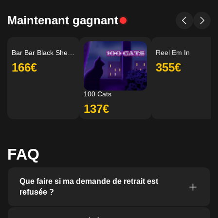
Maintenant gagnant
Bar Bar Black Sheep
100 Cats
Reel Em In
166€
137€
355€
FAQ
Que faire si ma demande de retrait est
refusée ?