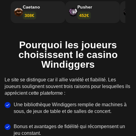
Caetano
Pusher
G
308€
452€
Pourquoi les joueurs
choisissent le casino
Windiggers
Le site se distingue car il allie variété et fiabilité. Les
joueurs soulignent souvent trois raisons pour lesquelles ils
apprécient cette plateforme :
Une bibliothèque Windiggers remplie de machines à
sous, de jeux de table et de salles de concert.
Bonus et avantages de fidélité qui récompensent un
jeu constant.