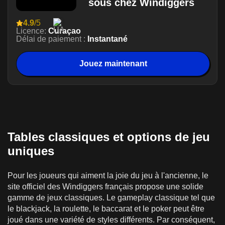
sous chez Windiggers
4.9
/5
Licence:
Curaçao
Délai de paiement :
Instantané
Jouez maintenant
Tables classiques et options de jeu
uniques
Pour les joueurs qui aiment la joie du jeu à l'ancienne, le
site officiel des Windiggers français propose une solide
gamme de jeux classiques. Le gameplay classique tel que
le blackjack, la roulette, le baccarat et le poker peut être
joué dans une variété de styles différents. Par conséquent,