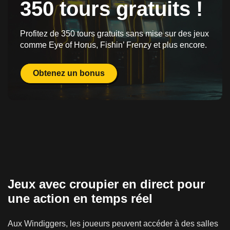
350 tours gratuits !
Profitez de 350 tours gratuits sans mise sur des jeux
comme Eye of Horus, Fishin’ Frenzy et plus encore.
Obtenez un bonus
Jeux avec croupier en direct pour
une action en temps réel
Aux Windiggers, les joueurs peuvent accéder à des salles