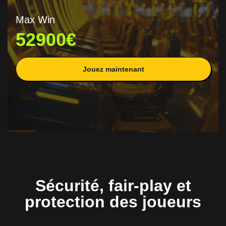
Max Win
52900€
Jouez maintenant
Sécurité, fair-play et
protection des joueurs