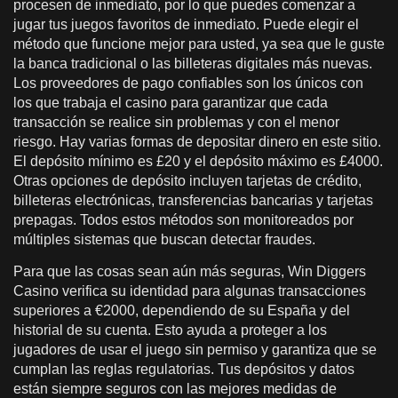
procesen de inmediato, por lo que puedes comenzar a
jugar tus juegos favoritos de inmediato. Puede elegir el
método que funcione mejor para usted, ya sea que le guste
la banca tradicional o las billeteras digitales más nuevas.
Los proveedores de pago confiables son los únicos con
los que trabaja el casino para garantizar que cada
transacción se realice sin problemas y con el menor
riesgo. Hay varias formas de depositar dinero en este sitio.
El depósito mínimo es £20 y el depósito máximo es £4000.
Otras opciones de depósito incluyen tarjetas de crédito,
billeteras electrónicas, transferencias bancarias y tarjetas
prepagas. Todos estos métodos son monitoreados por
múltiples sistemas que buscan detectar fraudes.
Para que las cosas sean aún más seguras, Win Diggers
Casino verifica su identidad para algunas transacciones
superiores a €2000, dependiendo de su España y del
historial de su cuenta. Esto ayuda a proteger a los
jugadores de usar el juego sin permiso y garantiza que se
cumplan las reglas regulatorias. Tus depósitos y datos
están siempre seguros con las mejores medidas de