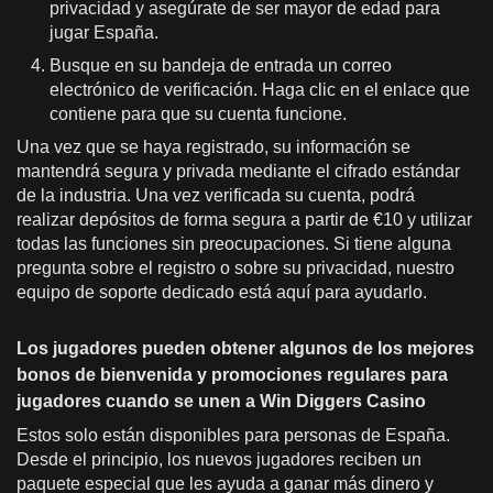
privacidad y asegúrate de ser mayor de edad para
jugar España.
Busque en su bandeja de entrada un correo
electrónico de verificación. Haga clic en el enlace que
contiene para que su cuenta funcione.
Una vez que se haya registrado, su información se
mantendrá segura y privada mediante el cifrado estándar
de la industria. Una vez verificada su cuenta, podrá
realizar depósitos de forma segura a partir de €10 y utilizar
todas las funciones sin preocupaciones. Si tiene alguna
pregunta sobre el registro o sobre su privacidad, nuestro
equipo de soporte dedicado está aquí para ayudarlo.
Los jugadores pueden obtener algunos de los mejores
bonos de bienvenida y promociones regulares para
jugadores cuando se unen a Win Diggers Casino
Estos solo están disponibles para personas de España.
Desde el principio, los nuevos jugadores reciben un
paquete especial que les ayuda a ganar más dinero y