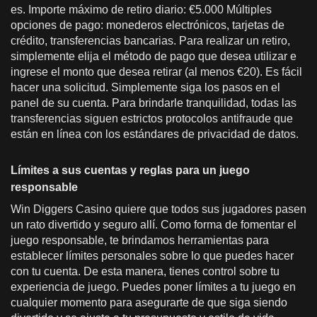
es. Importe máximo de retiro diario: €5.000 Múltiples
opciones de pago: monederos electrónicos, tarjetas de
crédito, transferencias bancarias. Para realizar un retiro,
simplemente elija el método de pago que desea utilizar e
ingrese el monto que desea retirar (al menos €20). Es fácil
hacer una solicitud. Simplemente siga los pasos en el
panel de su cuenta. Para brindarle tranquilidad, todas las
transferencias siguen estrictos protocolos antifraude que
están en línea con los estándares de privacidad de datos.
Límites a sus cuentas y reglas para un juego
responsable
Win Diggers Casino quiere que todos sus jugadores pasen
un rato divertido y seguro allí. Como forma de fomentar el
juego responsable, te brindamos herramientas para
establecer límites personales sobre lo que puedes hacer
con tu cuenta. De esta manera, tienes control sobre tu
experiencia de juego. Puedes poner límites a tu juego en
cualquier momento para asegurarte de que siga siendo