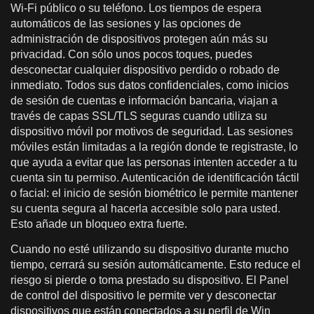
Wi-Fi público o su teléfono. Los tiempos de espera
automáticos de las sesiones y las opciones de
administración de dispositivos protegen aún más su
privacidad. Con sólo unos pocos toques, puedes
desconectar cualquier dispositivo perdido o robado de
inmediato. Todos sus datos confidenciales, como inicios
de sesión de cuentas e información bancaria, viajan a
través de capas SSL/TLS seguras cuando utiliza su
dispositivo móvil por motivos de seguridad. Las sesiones
móviles están limitadas a la región donde te registraste, lo
que ayuda a evitar que las personas intenten acceder a tu
cuenta sin tu permiso. Autenticación de identificación táctil
o facial: el inicio de sesión biométrico le permite mantener
su cuenta segura al hacerla accesible solo para usted.
Esto añade un bloqueo extra fuerte.
Cuando no esté utilizando su dispositivo durante mucho
tiempo, cerrará su sesión automáticamente. Esto reduce el
riesgo si pierde o toma prestado su dispositivo. El Panel
de control del dispositivo le permite ver y desconectar
dispositivos que están conectados a su perfil de Win