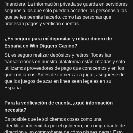
financiera. La información privada se guarda en servidores
seguros a los que sólo pueden acceder las personas a las
que se les permite hacerlo, como las personas que
procesan pagos y verifican cuentas.
¿Es seguro para mí depositar y retirar dinero de
España en Win Diggers Casino?
Sí, es seguro realizar depósitos y retiros. Todas las
transacciones en nuestra plataforma están cifradas y solo
utilizamos proveedores de pago que conocemos y en los
que confiamos. Antes de comenzar a jugar, asegúrese de
que los juegos de azar en línea sean legales en su
España.
Para la verificación de cuenta, ¿qué información
necesita?
Es posible que le solicitemos cosas como una
identificación emitida por el gobierno, un comprobante de
dirección y un comprobante de cómo planea pagar. Esto