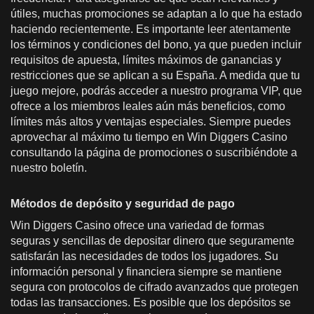
útiles, muchas promociones se adaptan a lo que ha estado
haciendo recientemente. Es importante leer atentamente
los términos y condiciones del bono, ya que pueden incluir
requisitos de apuesta, límites máximos de ganancias y
restricciones que se aplican a su España. A medida que tu
juego mejore, podrás acceder a nuestro programa VIP, que
ofrece a los miembros leales aún más beneficios, como
límites más altos y ventajas especiales. Siempre puedes
aprovechar al máximo tu tiempo en Win Diggers Casino
consultando la página de promociones o suscribiéndote a
nuestro boletín.
Métodos de depósito y seguridad de pago
Win Diggers Casino ofrece una variedad de formas
seguras y sencillas de depositar dinero que seguramente
satisfarán las necesidades de todos los jugadores. Su
información personal y financiera siempre se mantiene
segura con protocolos de cifrado avanzados que protegen
todas las transacciones. Es posible que los depósitos se