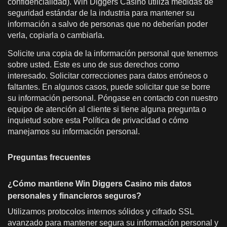
confidencialidad). Win Diggers Casino utiliza medidas de
seguridad estándar de la industria para mantener su
información a salvo de personas que no deberían poder
verla, copiarla o cambiarla.
Solicite una copia de la información personal que tenemos
sobre usted. Este es uno de sus derechos como
interesado. Solicitar correcciones para datos erróneos o
faltantes. En algunos casos, puede solicitar que se borre
su información personal. Póngase en contacto con nuestro
equipo de atención al cliente si tiene alguna pregunta o
inquietud sobre esta Política de privacidad o cómo
manejamos su información personal.
Preguntas frecuentes
¿Cómo mantiene Win Diggers Casino mis datos
personales y financieros seguros?
Utilizamos protocolos internos sólidos y cifrado SSL
avanzado para mantener segura su información personal y