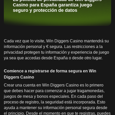
Casino para España garantiza juego
seguro y protección de datos
Cada vez que lo visite, Win Diggers Casino mantendrá su
información personal y € segura. Las restricciones a la
privacidad protegen tu información y experiencia de juego
ya sea que accedas desde España o desde otro lugar.
Comience a registrarse de forma segura en Win
Diggers Casino
Crear una cuenta en Win Diggers Casino es lo primero
que debes hacer para comenzar a jugar tragamonedas,
juegos de mesa y bonos especiales. En cada paso del
proceso de registro, la seguridad está incorporada. Esto
ayuda a mantener su información personal segura desde
el principio. Desde el momento en que te registras, puedes