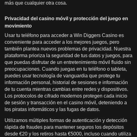
más que cualquier otra cosa.
Privacidad del casino móvil y protección del juego en
movimiento
Usar tu teléfono para acceder a Win Diggers Casino es
conveniente para acceder a los mejores juegos, pero
también plantea nuevos problemas de privacidad. Nuestra
plataforma prioriza la seguridad de tus datos y juegos, para
que puedas disfrutar de un entretenimiento móvil fluido sin
preocupaciones. Cuando juegas en tu teléfono o tableta,
puedes usar tecnología de vanguardia que protege tu
información personal, historial de sesiones e información
de tu cuenta mientras cambias entre redes y dispositivos.
Los protocolos de cifrado modernos protegen cada inicio
de sesión y transacción en el casino móvil, deteniendo a
los piratas informáticos y las fugas de datos.
Utilizamos múltiples formas de autenticación y detección
rápida de fraudes para mantener seguros los depósitos
desde €20 y los retiros hasta €5000, incluso cuando utiliza