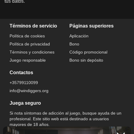
tus datos.
Términos de servicio
Páginas superiores
Política de cookies
Aplicación
Política de privacidad
Bono
Términos y condiciones
Código promocional
Juego responsable
Bono sin depósito
Contactos
+35799110099
info@windiggers.org
Juega seguro
Si nota síntomas de adicción al juego, busque ayuda de un
profesional. Este sitio web está destinado a usuarios
mayores de 18 años.