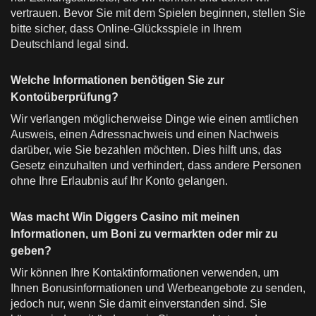
vertrauen. Bevor Sie mit dem Spielen beginnen, stellen Sie
bitte sicher, dass Online-Glücksspiele in Ihrem
Deutschland legal sind.
Welche Informationen benötigen Sie zur
Kontoüberprüfung?
Wir verlangen möglicherweise Dinge wie einen amtlichen
Ausweis, einen Adressnachweis und einen Nachweis
darüber, wie Sie bezahlen möchten. Dies hilft uns, das
Gesetz einzuhalten und verhindert, dass andere Personen
ohne Ihre Erlaubnis auf Ihr Konto gelangen.
Was macht Win Diggers Casino mit meinen
Informationen, um Boni zu vermarkten oder mir zu
geben?
Wir können Ihre Kontaktinformationen verwenden, um
Ihnen Bonusinformationen und Werbeangebote zu senden,
jedoch nur, wenn Sie damit einverstanden sind. Sie