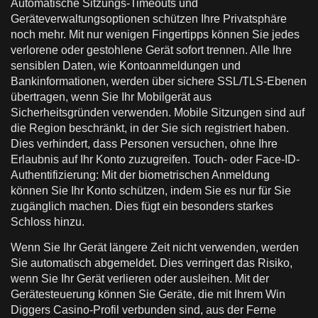
Automatische Sitzungs-Timeouts und
Geräteverwaltungsoptionen schützen Ihre Privatsphäre
noch mehr. Mit nur wenigen Fingertipps können Sie jedes
verlorene oder gestohlene Gerät sofort trennen. Alle Ihre
sensiblen Daten, wie Kontoanmeldungen und
Bankinformationen, werden über sichere SSL/TLS-Ebenen
übertragen, wenn Sie Ihr Mobilgerät aus
Sicherheitsgründen verwenden. Mobile Sitzungen sind auf
die Region beschränkt, in der Sie sich registriert haben.
Dies verhindert, dass Personen versuchen, ohne Ihre
Erlaubnis auf Ihr Konto zuzugreifen. Touch- oder Face-ID-
Authentifizierung: Mit der biometrischen Anmeldung
können Sie Ihr Konto schützen, indem Sie es nur für Sie
zugänglich machen. Dies fügt ein besonders starkes
Schloss hinzu.
Wenn Sie Ihr Gerät längere Zeit nicht verwenden, werden
Sie automatisch abgemeldet. Dies verringert das Risiko,
wenn Sie Ihr Gerät verlieren oder ausleihen. Mit der
Gerätesteuerung können Sie Geräte, die mit Ihrem Win
Diggers Casino-Profil verbunden sind, aus der Ferne