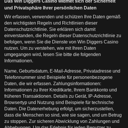
Das Win Diggers Casino widmet sich der Sicherheit
und Privatsphäre Ihrer persönlichen Daten
Wir erfassen, verwenden und schützen Ihre Daten gemäß
den wichtigsten Regeln und Richtlinien dieser
Datenschutzrichtlinie. Sie erklären sich damit
einverstanden, die Regeln dieser Datenschutzrichtlinie zu
befolgen, wenn Sie die Dienste von Win Diggers Casino
nutzen. Um zu verstehen, wie mit Ihren Daten
umgegangen wird, lesen Sie bitte die folgenden
Informationen.
Name, Geburtsdatum, E-Mail-Adresse, Privatadresse und
Telefonnummer sind Beispiele für personenbezogene
Daten, die wir erfassen. Zahlungsinformationen:
Informationen zu Ihrer Kreditkarte, Ihrem Bankkonto und
früheren Transaktionen. Details zu Gerät, IP-Adresse,
Browsertyp und Nutzung sind Beispiele für technische
Daten. Die Datenerhebung erfolgt, um sicherzustellen,
dass die Menschen so sind, wie sie sagen, und um Betrug
zu stoppen. Zur sicheren Abwicklung von Zahlungen und
Abhebungen. Um das Erlebnis für jeden Benutzer zu