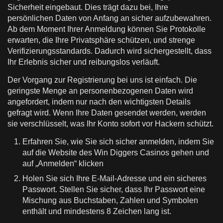
Sicherheit eingebaut. Dies trägt dazu bei, Ihre
persönlichen Daten von Anfang an sicher aufzubewahren.
Ab dem Moment Ihrer Anmeldung können Sie Protokolle
erwarten, die Ihre Privatsphäre schützen, und strenge
Verifizierungsstandards. Dadurch wird sichergestellt, dass
Ihr Erlebnis sicher und reibungslos verläuft.
Der Vorgang zur Registrierung bei uns ist einfach. Die
geringste Menge an personenbezogenen Daten wird
angefordert, indem nur nach den wichtigsten Details
gefragt wird. Wenn Ihre Daten gesendet werden, werden
sie verschlüsselt, was Ihr Konto sofort vor Hackern schützt.
Erfahren Sie, wie Sie sich sicher anmelden, indem Sie
auf die Website des Win Diggers Casinos gehen und
auf „Anmelden“ klicken
Holen Sie sich Ihre E-Mail-Adresse und ein sicheres
Passwort. Stellen Sie sicher, dass Ihr Passwort eine
Mischung aus Buchstaben, Zahlen und Symbolen
enthält und mindestens 8 Zeichen lang ist.