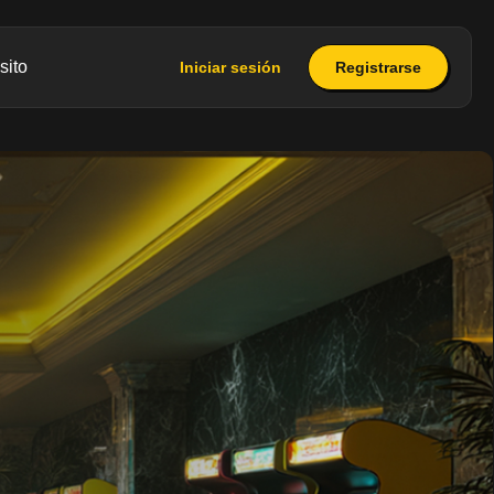
sito
Iniciar sesión
Registrarse