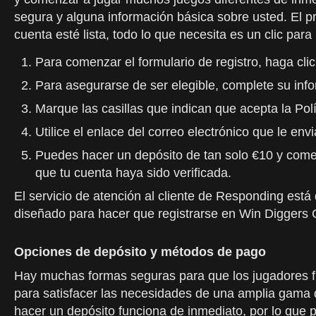
segura y alguna información básica sobre usted. El p
cuenta esté lista, todo lo que necesita es un clic par
Para comenzar el formulario de registro, haga cli
Para asegurarse de ser elegible, complete su inf
Marque las casillas que indican que acepta la Pol
Utilice el enlace del correo electrónico que le en
Puedes hacer un depósito de tan solo €10 y come
que tu cuenta haya sido verificada.
El servicio de atención al cliente de Responding está 
diseñado para hacer que registrarse en Win Diggers C
Opciones de depósito y métodos de pago
Hay muchas formas seguras para que los jugadores f
para satisfacer las necesidades de una amplia gama d
hacer un depósito funciona de inmediato, por lo que p