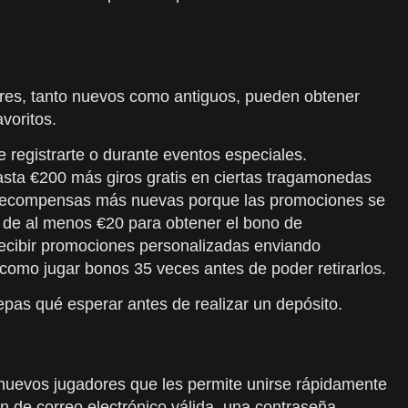
res, tanto nuevos como antiguos, pueden obtener
voritos.
 registrarte o durante eventos especiales.
asta €200 más giros gratis en ciertas tragamonedas
as recompensas más nuevas porque las promociones se
o de al menos €20 para obtener el bono de
recibir promociones personalizadas enviando
, como jugar bonos 35 veces antes de poder retirarlos.
pas qué esperar antes de realizar un depósito.
nuevos jugadores que les permite unirse rápidamente
n de correo electrónico válida, una contraseña