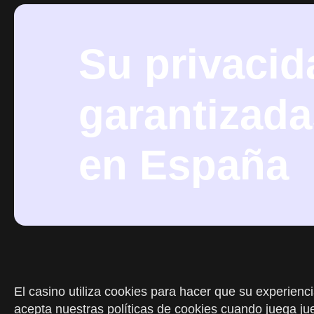
Su privacid
garantizada
en España
El casino utiliza cookies para hacer que su experien
acepta nuestras políticas de cookies cuando juega jue