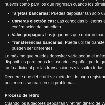
nuevos como para los que regresan cuando los términ
Tarjetas bancarias:
Puedes depositar tan solo €20
Carteras electrónicas:
Las conocidas billeteras e
confirmación de inmediato.
Vales prepagos:
Los jugadores que quieran manten
Transferencias bancarias:
Puede utilizar transf
pueden ser diferentes.
Lo máximo que puedes depositar varía según el méto
disponibles para todos los usuarios español, por lo 
tarifa adicional por las transacciones y las cifra todas
Recuerde que debe utilizar métodos de pago registrado
posteriores se realicen sin problemas.
Proceso de retiro
Cuando los jugadores depositan y retiran dinero de 