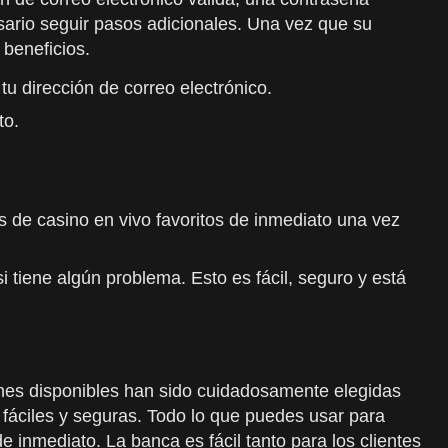
sario seguir pasos adicionales. Una vez que su
 beneficios.
tu dirección de correo electrónico.
to.
 de casino en vivo favoritos de inmediato una vez
i tiene algún problema. Esto es fácil, seguro y está
nes disponibles han sido cuidadosamente elegidas
 fáciles y seguras. Todo lo que puedes usar para
 inmediato. La banca es fácil tanto para los clientes