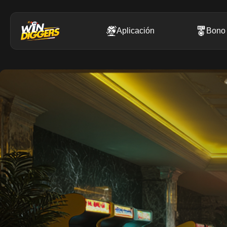
Aplicación
Bono