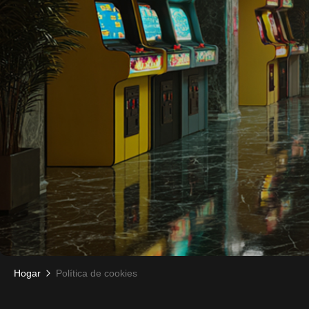
Hogar
Política de cookies